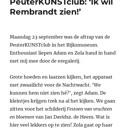
PeuterKUNSTclub: ‘Ik wil
en
zeg
Rembrandt zien!’
museum:
‘Kukelekuuuuuuuu’
Maandag 23 september was de aftrap van de
PeuterKUNSTclub in het Rijksmuseum.
Enthousiast liepen Adam en Zola hand in hand
met mij mee door de eregalerij.
Grote hoeden en laarzen kijken, het apparaat
met zwaailicht voor de Nachtwacht. ‘We
kunnen hem niet zien hé?’, zegt Adam. De
kleintjes krijgen trek na al het kijken. We gaan
zitten voor het schilderij
Festoen van vruchten
en bloemen
van Jan Davidsz. de Heem. Wat is
hier veel lekkers op te zien! Zola gaat op haar