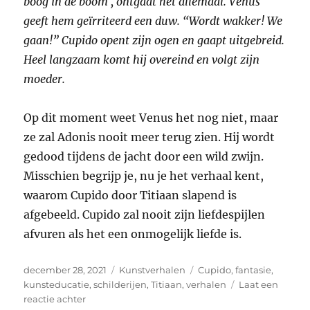
boog in de boom , ontgaat het allemaal. Venus
geeft hem geïrriteerd een duw. “Wordt wakker! We
gaan!” Cupido opent zijn ogen en gaapt uitgebreid.
Heel langzaam komt hij overeind en volgt zijn
moeder.
Op dit moment weet Venus het nog niet, maar
ze zal Adonis nooit meer terug zien. Hij wordt
gedood tijdens de jacht door een wild zwijn.
Misschien begrijp je, nu je het verhaal kent,
waarom Cupido door Titiaan slapend is
afgebeeld. Cupido zal nooit zijn liefdespijlen
afvuren als het een onmogelijk liefde is.
Geplaatst
Categorieën
Tags
december 28, 2021
Kunstverhalen
Cupido
,
fantasie
,
op
kunsteducatie
,
schilderijen
,
Titiaan
,
verhalen
Laat een
op
reactie achter