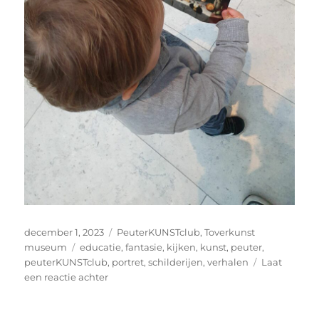
Geplaatst
Categorieën
december 1, 2023
PeuterKUNSTclub
,
Toverkunst
op
Tags
museum
educatie
,
fantasie
,
kijken
,
kunst
,
peuter
,
peuterKUNSTclub
,
portret
,
schilderijen
,
verhalen
Laat
op
een reactie achter
‘Appel,
appel