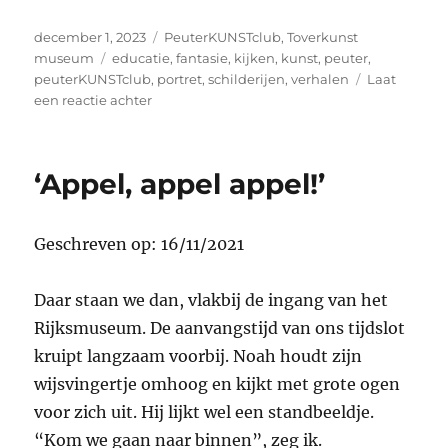
Geplaatst
Categorieën
december 1, 2023
PeuterKUNSTclub
,
Toverkunst
op
Tags
museum
educatie
,
fantasie
,
kijken
,
kunst
,
peuter
,
peuterKUNSTclub
,
portret
,
schilderijen
,
verhalen
Laat
op
een reactie achter
‘Vermeer
is
óók
‘Appel, appel appel!’
voor
peuters’
Geschreven op: 16/11/2021
Daar staan we dan, vlakbij de ingang van het
Rijksmuseum. De aanvangstijd van ons tijdslot
kruipt langzaam voorbij. Noah houdt zijn
wijsvingertje omhoog en kijkt met grote ogen
voor zich uit. Hij lijkt wel een standbeeldje.
“Kom we gaan naar binnen”, zeg ik.