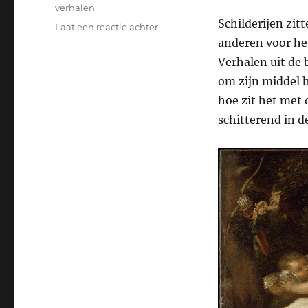
verhalen
Schilderijen zit
op
Laat een reactie achter
Kunstverhaal:
anderen voor het
“Pas
Verhalen uit de 
op,
om zijn middel 
Cupido
slaapt!”
hoe zit het met
schitterend in d