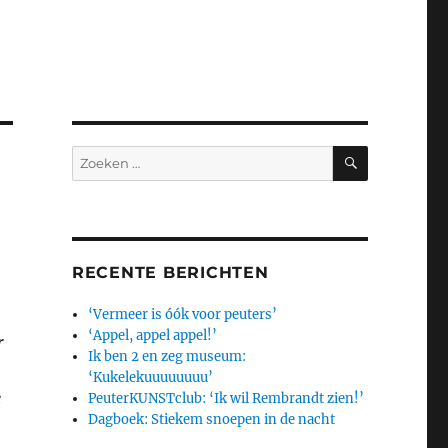
ZOEKEN
Zoeken
naar:
RECENTE BERICHTEN
‘Vermeer is óók voor peuters’
‘Appel, appel appel!’
r
Ik ben 2 en zeg museum:
‘Kukelekuuuuuuuu’
e
PeuterKUNSTclub: ‘Ik wil Rembrandt zien!’
Dagboek: Stiekem snoepen in de nacht