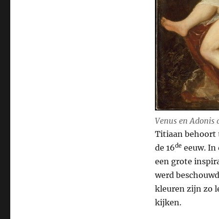
V
enus en Adonis
d
Titiaan behoort 
de
de 16
eeuw. In 
een grote inspir
werd beschouwd 
kleuren zijn zo l
kijken.