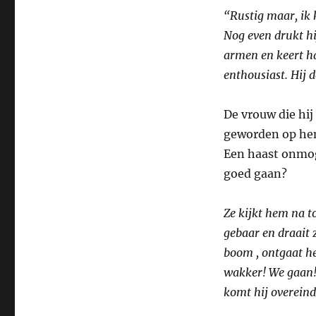
“Rustig maar, ik k
Nog even drukt hi
armen en keert ha
enthousiast. Hij d
De vrouw die hij 
geworden op hem
Een haast onmoge
goed gaan?
Ze kijkt hem na t
gebaar en draait z
boom , ontgaat he
wakker! We gaan!
komt hij overeind