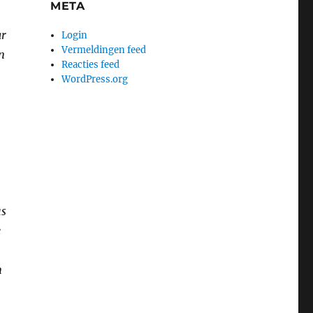
META
ar
Login
Vermeldingen feed
n
Reacties feed
WordPress.org
us
e
m