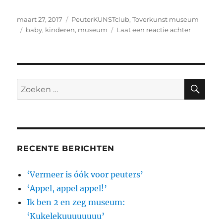
Geplaatst
Categorieën
maart 27, 2017
PeuterKUNSTclub
,
Toverkunst museum
op
Tags
op
baby
,
kinderen
,
museum
Laat een reactie achter
‘Je
wordt
wel
moe
van
ZO
Zoeken
kunst
naar:
kijken
hè?’
RECENTE BERICHTEN
‘Vermeer is óók voor peuters’
‘Appel, appel appel!’
Ik ben 2 en zeg museum:
‘Kukelekuuuuuuuu’