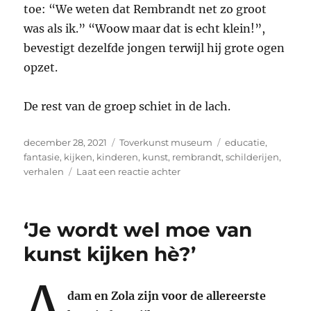
toe: “We weten dat Rembrandt net zo groot
was als ik.” “Woow maar dat is echt klein!”,
bevestigt dezelfde jongen terwijl hij grote ogen
opzet.
De rest van de groep schiet in de lach.
Geplaatst
Categorieën
Tags
december 28, 2021
Toverkunst museum
educatie
,
op
fantasie
,
kijken
,
kinderen
,
kunst
,
rembrandt
,
schilderijen
,
op
verhalen
Laat een reactie achter
“Woow
maar
dat
‘Je wordt wel moe van
is
echt
kunst kijken hè?’
klein!”
A
dam en Zola zijn voor de allereerste