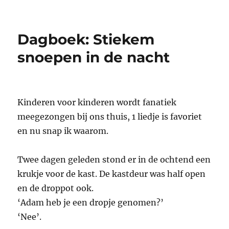
PeuterKUNSTclub:
‘Ik
wil
Dagboek: Stiekem
Rembrandt
zien!’
snoepen in de nacht
Kinderen voor kinderen wordt fanatiek
meegezongen bij ons thuis, 1 liedje is favoriet
en nu snap ik waarom.
Twee dagen geleden stond er in de ochtend een
krukje voor de kast. De kastdeur was half open
en de droppot ook.
‘Adam heb je een dropje genomen?’
‘Nee’.