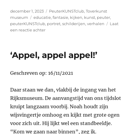
Geplaatst
Categorieën
december 1, 2023
PeuterKUNSTclub
,
Toverkunst
op
Tags
museum
educatie
,
fantasie
,
kijken
,
kunst
,
peuter
,
peuterKUNSTclub
,
portret
,
schilderijen
,
verhalen
Laat
op
een reactie achter
‘Vermeer
is
óók
‘Appel, appel appel!’
voor
peuters’
Geschreven op: 16/11/2021
Daar staan we dan, vlakbij de ingang van het
Rijksmuseum. De aanvangstijd van ons tijdslot
kruipt langzaam voorbij. Noah houdt zijn
wijsvingertje omhoog en kijkt met grote ogen
voor zich uit. Hij lijkt wel een standbeeldje.
“Kom we gaan naar binnen”, zeg ik.