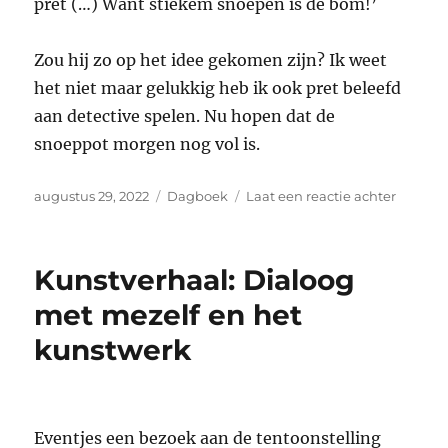
pret (…) Want stiekem snoepen is de bom!’
Zou hij zo op het idee gekomen zijn? Ik weet
het niet maar gelukkig heb ik ook pret beleefd
aan detective spelen. Nu hopen dat de
snoeppot morgen nog vol is.
Geplaatst
Categorieën
op
augustus 29, 2022
Dagboek
Laat een reactie achter
op
Dagboe
Stieke
snoepe
Kunstverhaal: Dialoog
in
de
met mezelf en het
nacht
kunstwerk
Eventjes een bezoek aan de tentoonstelling