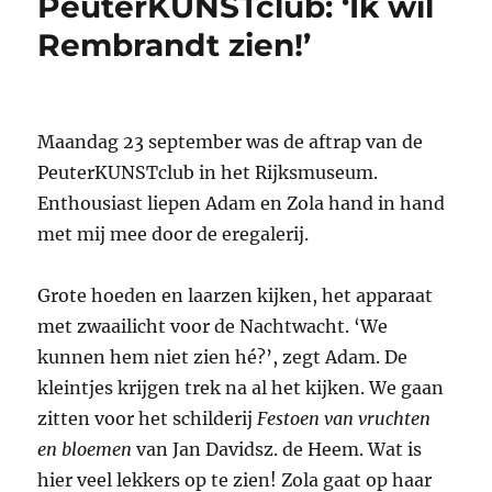
PeuterKUNSTclub: ‘Ik wil
en
zeg
Rembrandt zien!’
museum:
‘Kukelekuuuuuuuu’
Maandag 23 september was de aftrap van de
PeuterKUNSTclub in het Rijksmuseum.
Enthousiast liepen Adam en Zola hand in hand
met mij mee door de eregalerij.
Grote hoeden en laarzen kijken, het apparaat
met zwaailicht voor de Nachtwacht. ‘We
kunnen hem niet zien hé?’, zegt Adam. De
kleintjes krijgen trek na al het kijken. We gaan
zitten voor het schilderij
Festoen van vruchten
en bloemen
van Jan Davidsz. de Heem. Wat is
hier veel lekkers op te zien! Zola gaat op haar