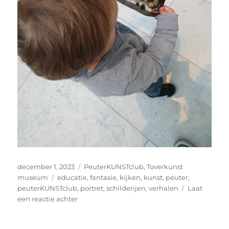
Geplaatst
Categorieën
december 1, 2023
PeuterKUNSTclub
,
Toverkunst
op
Tags
museum
educatie
,
fantasie
,
kijken
,
kunst
,
peuter
,
peuterKUNSTclub
,
portret
,
schilderijen
,
verhalen
Laat
op
een reactie achter
‘Appel,
appel