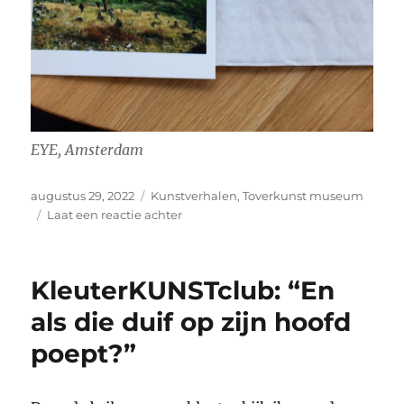
EYE, Amsterdam
Geplaatst
Categorieën
augustus 29, 2022
Kunstverhalen
,
Toverkunst museum
op
op
Laat een reactie achter
Kunstverhaal:
Dialoog
met
KleuterKUNSTclub: “En
mezelf
en
als die duif op zijn hoofd
het
poept?”
kunstwerk