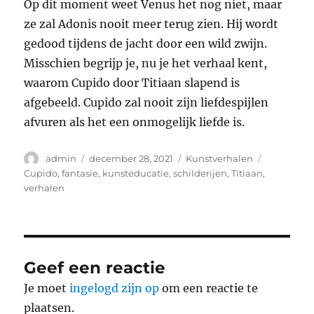
Op dit moment weet Venus het nog niet, maar
ze zal Adonis nooit meer terug zien. Hij wordt
gedood tijdens de jacht door een wild zwijn.
Misschien begrijp je, nu je het verhaal kent,
waarom Cupido door Titiaan slapend is
afgebeeld. Cupido zal nooit zijn liefdespijlen
afvuren als het een onmogelijk liefde is.
Auteur
Geplaatst
Categorieën
Tags
admin
december 28, 2021
Kunstverhalen
op
Cupido
,
fantasie
,
kunsteducatie
,
schilderijen
,
Titiaan
,
verhalen
Geef een reactie
Je moet
ingelogd zijn op
om een reactie te
plaatsen.