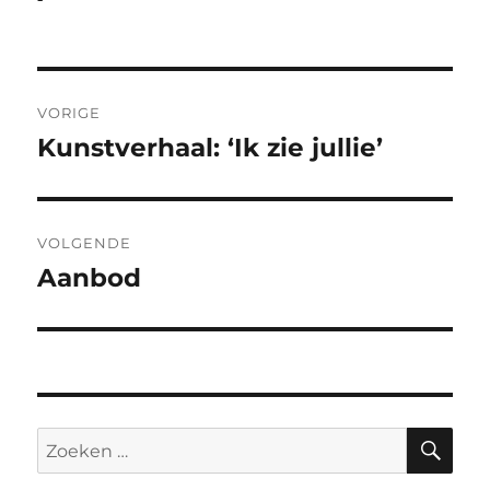
Bericht
VORIGE
navigatie
Kunstverhaal: ‘Ik zie jullie’
Vorig
bericht:
VOLGENDE
Aanbod
Volgend
bericht:
ZO
Zoeken
naar: