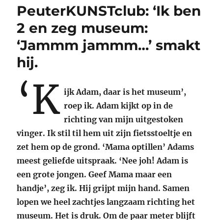
ben
PeuterKUNSTclub: ‘Ik ben
2
en
2 en zeg museum:
zeg
‘Jammm jammm…’ smakt
museum:
‘Kukelekuuuuuuuu’
hij.
‘K
ijk Adam, daar is het museum’,
roep ik. Adam kijkt op in de
richting van mijn uitgestoken
vinger. Ik stil til hem uit zijn fietsstoeltje en
zet hem op de grond. ‘Mama optillen’ Adams
meest geliefde uitspraak. ‘Nee joh! Adam is
een grote jongen. Geef Mama maar een
handje’, zeg ik. Hij grijpt mijn hand. Samen
lopen we heel zachtjes langzaam richting het
museum. Het is druk. Om de paar meter blijft