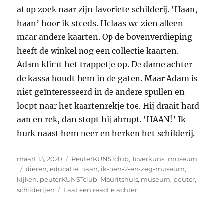
af op zoek naar zijn favoriete schilderij. ‘Haan,
haan’ hoor ik steeds. Helaas we zien alleen
maar andere kaarten. Op de bovenverdieping
heeft de winkel nog een collectie kaarten.
Adam klimt het trappetje op. De dame achter
de kassa houdt hem in de gaten. Maar Adam is
niet geïnteresseerd in de andere spullen en
loopt naar het kaartenrekje toe. Hij draait hard
aan en rek, dan stopt hij abrupt. ‘HAAN!’ Ik
hurk naast hem neer en herken het schilderij.
Geplaatst
Categorieën
maart 13, 2020
PeuterKUNSTclub
,
Toverkunst museum
op
Tags
dieren
,
educatie
,
haan
,
ik-ben-2-en-zeg-museum
,
kijken. peuterKUNSTclub
,
Mauritshuis
,
museum
,
peuter
,
op
schilderijen
Laat een reactie achter
PeuterKUNSTclub:
Ik