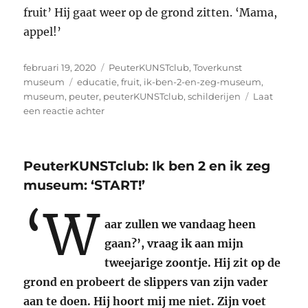
fruit’ Hij gaat weer op de grond zitten. ‘Mama,
appel!’
Geplaatst
Categorieën
februari 19, 2020
PeuterKUNSTclub
,
Toverkunst
op
Tags
museum
educatie
,
fruit
,
ik-ben-2-en-zeg-museum
,
museum
,
peuter
,
peuterKUNSTclub
,
schilderijen
Laat
op
een reactie achter
PeuterKUNSTclub:
‘Ik
ben
PeuterKUNSTclub: Ik ben 2 en ik zeg
2
en
museum: ‘START!’
zeg
‘W
museum:
aar zullen we vandaag heen
‘Jammm
jammm…’
gaan?’, vraag ik aan mijn
smakt
tweejarige zoontje. Hij zit op de
hij.
grond en probeert de slippers van zijn vader
aan te doen. Hij hoort mij me niet. Zijn voet