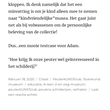
kloppen. Ik denk namelijk dat het een
misvatting is om je kind alleen mee te nemen
naar “kindvriendelijke”musea. Het gaat juist
net als bij volwassenen om de persoonlijke
beleving van de collectie!
Dus…een mooie testcase voor Adam.
‘Hoe krijg ik onze peuter wel geïnteresseerd in
het schilderij?’
Geplaatst
Format
Categorieën
februari 18, 2020
Citaat
PeuterKUNSTclub
,
Toverkunst
op
Tags
museum
educatie
,
ik-ben-2-en-zeg-museum
,
peuterKUNSTclub
,
peuters
,
schilderijen
,
verhalen
Laat
op
een reactie achter
PeuterKUNSTclub:
Ik
ben