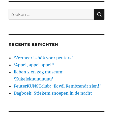
2
en
ZO
Zoeken
ik
naar:
zeg
museum:
‘START!’
RECENTE BERICHTEN
‘Vermeer is óók voor peuters’
‘Appel, appel appel!’
Ik ben 2 en zeg museum:
‘Kukelekuuuuuuuu’
PeuterKUNSTclub: ‘Ik wil Rembrandt zien!’
Dagboek: Stiekem snoepen in de nacht