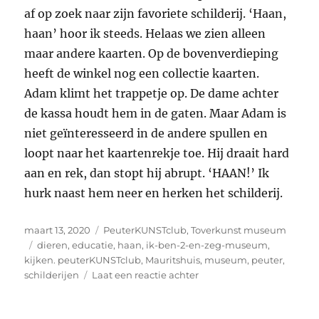
af op zoek naar zijn favoriete schilderij. ‘Haan,
haan’ hoor ik steeds. Helaas we zien alleen
maar andere kaarten. Op de bovenverdieping
heeft de winkel nog een collectie kaarten.
Adam klimt het trappetje op. De dame achter
de kassa houdt hem in de gaten. Maar Adam is
niet geïnteresseerd in de andere spullen en
loopt naar het kaartenrekje toe. Hij draait hard
aan en rek, dan stopt hij abrupt. ‘HAAN!’ Ik
hurk naast hem neer en herken het schilderij.
Geplaatst
Categorieën
maart 13, 2020
PeuterKUNSTclub
,
Toverkunst museum
op
Tags
dieren
,
educatie
,
haan
,
ik-ben-2-en-zeg-museum
,
kijken. peuterKUNSTclub
,
Mauritshuis
,
museum
,
peuter
,
op
schilderijen
Laat een reactie achter
PeuterKUNSTclub:
Ik