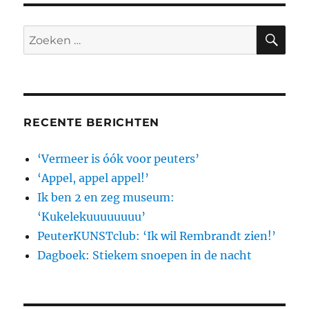
ben
2
en
ZO
Zoeken
zeg
naar:
museum:
‘Kukelekuuuuuuuu’
RECENTE BERICHTEN
‘Vermeer is óók voor peuters’
‘Appel, appel appel!’
Ik ben 2 en zeg museum:
‘Kukelekuuuuuuuu’
PeuterKUNSTclub: ‘Ik wil Rembrandt zien!’
Dagboek: Stiekem snoepen in de nacht