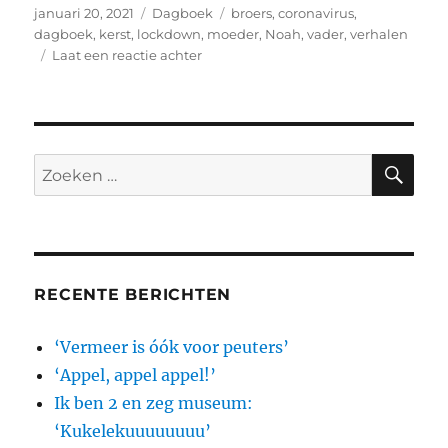
Geplaatst
Categorieën
Tags
januari 20, 2021
Dagboek
broers
,
coronavirus
,
op
dagboek
,
kerst
,
lockdown
,
moeder
,
Noah
,
vader
,
verhalen
op
Laat een reactie achter
Dagboek:
Nootje
–
kadootje
ZO
Zoeken
naar:
RECENTE BERICHTEN
‘Vermeer is óók voor peuters’
‘Appel, appel appel!’
Ik ben 2 en zeg museum:
‘Kukelekuuuuuuuu’