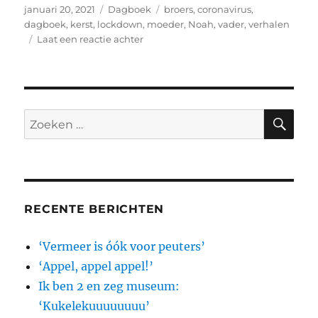
Geplaatst
Categorieën
Tags
januari 20, 2021
Dagboek
broers
,
coronavirus
,
op
dagboek
,
kerst
,
lockdown
,
moeder
,
Noah
,
vader
,
verhalen
op
Laat een reactie achter
Dagboek:
Nootje
–
kadootje
ZO
Zoeken
naar:
RECENTE BERICHTEN
‘Vermeer is óók voor peuters’
‘Appel, appel appel!’
Ik ben 2 en zeg museum:
‘Kukelekuuuuuuuu’