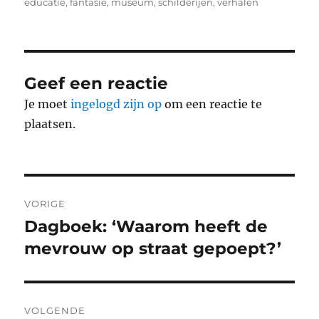
op
educatie
,
fantasie
,
museum
,
schilderijen
,
verhalen
Geef een reactie
Je moet
ingelogd zijn op
om een reactie te
plaatsen.
Bericht
VORIGE
navigatie
Dagboek: ‘Waarom heeft de
Vorig
bericht:
mevrouw op straat gepoept?’
VOLGENDE