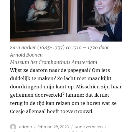
Sara Backer (1685-1737) ca 1710 – 1720 door
Arnold Boonen
Museum het Cromhouthuis Amsterdam
Wijst ze daarom naar de papegaai? Om iets
duidelijk te maken? Ze lacht niet maar kijkt
doordringend mijn kant op. Misschien zijn haar
geheimen doorverteld? Jammer dat ik niet
terug in de tijd kan reizen om te horen wat ze
Ceesje allemaal heeft toevertrouwd.
Auteur
Geplaatst
Categorieën
Tags
admin
februari 28, 2020
Kunstverhalen