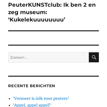
PeuterKUNSTclub: Ik ben 2 en
Volgend
bericht:
zeg museum:
‘Kukelekuuuuuuuu’
ZO
Zoeken
naar:
RECENTE BERICHTEN
‘Vermeer is óók voor peuters’
‘Appel, appel appel!’