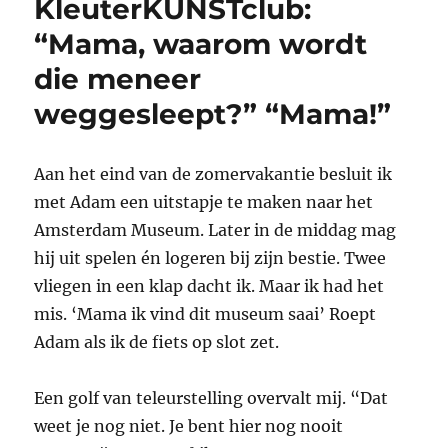
KleuterKUNSTclub:
die
duif
“Mama, waarom wordt
op
die meneer
zijn
hoofd
weggesleept?” “Mama!”
poept?”
Aan het eind van de zomervakantie besluit ik
met Adam een uitstapje te maken naar het
Amsterdam Museum. Later in de middag mag
hij uit spelen én logeren bij zijn bestie. Twee
vliegen in een klap dacht ik. Maar ik had het
mis. ‘Mama ik vind dit museum saai’ Roept
Adam als ik de fiets op slot zet.
Een golf van teleurstelling overvalt mij. “Dat
weet je nog niet. Je bent hier nog nooit