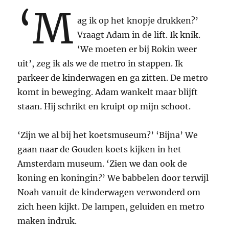
‘M
ik
rustig
ag ik op het knopje drukken?’
doen’
Vraagt Adam in de lift. Ik knik.
‘We moeten er bij Rokin weer
uit’, zeg ik als we de metro in stappen. Ik
parkeer de kinderwagen en ga zitten. De metro
komt in beweging. Adam wankelt maar blijft
staan. Hij schrikt en kruipt op mijn schoot.
‘Zijn we al bij het koetsmuseum?’ ‘Bijna’ We
gaan naar de Gouden koets kijken in het
Amsterdam museum. ‘Zien we dan ook de
koning en koningin?’ We babbelen door terwijl
Noah vanuit de kinderwagen verwonderd om
zich heen kijkt. De lampen, geluiden en metro
maken indruk.