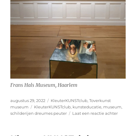
Frans Hals Museum, Haarlem
Geplaatst
Categorieën
augustus 29, 2022
KleuterKUNSTclub
,
Toverkunst
op
Tags
museum
KleuterKUNSTclub
,
kunsteducatie
,
museum
,
op
schilderijen dreumes peuter
Laat een reactie achter
KleuterK
“En
als