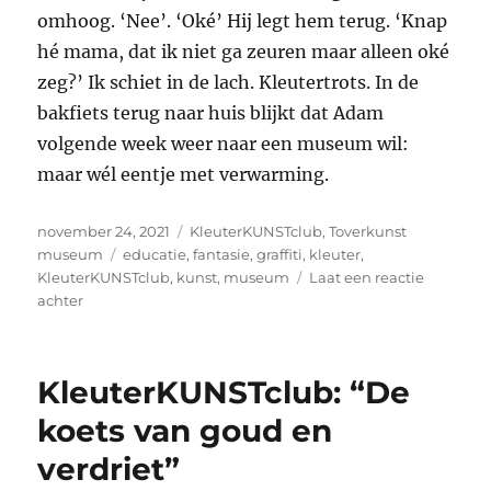
omhoog. ‘Nee’. ‘Oké’ Hij legt hem terug. ‘Knap
hé mama, dat ik niet ga zeuren maar alleen oké
zeg?’ Ik schiet in de lach. Kleutertrots. In de
bakfiets terug naar huis blijkt dat Adam
volgende week weer naar een museum wil:
maar wél eentje met verwarming.
Geplaatst
Categorieën
november 24, 2021
KleuterKUNSTclub
,
Toverkunst
op
Tags
museum
educatie
,
fantasie
,
graffiti
,
kleuter
,
KleuterKUNSTclub
,
kunst
,
museum
Laat een reactie
op
achter
Dagboek:
‘Een
museum
KleuterKUNSTclub: “De
is
saai
koets van goud en
want
verdriet”
dan
moet