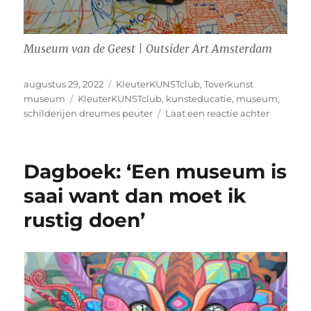
Museum van de Geest | Outsider Art Amsterdam
Geplaatst
Categorieën
augustus 29, 2022
KleuterKUNSTclub
,
Toverkunst
op
Tags
museum
KleuterKUNSTclub
,
kunsteducatie
,
museum
,
op
schilderijen dreumes peuter
Laat een reactie achter
KleuterK
“Mama,
waarom
Dagboek: ‘Een museum is
wordt
die
saai want dan moet ik
meneer
rustig doen’
weggesle
“Mama!”