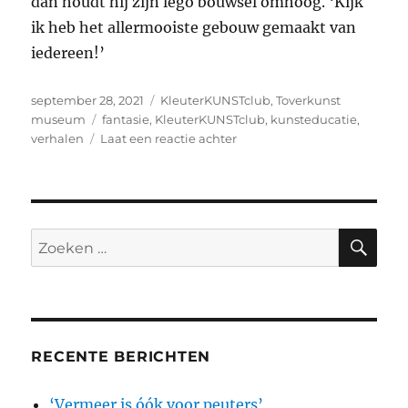
dan houdt hij zijn lego bouwsel omhoog. ‘Kijk
ik heb het allermooiste gebouw gemaakt van
iedereen!’
Geplaatst
Categorieën
september 28, 2021
KleuterKUNSTclub
,
Toverkunst
op
Tags
museum
fantasie
,
KleuterKUNSTclub
,
kunsteducatie
,
op
verhalen
Laat een reactie achter
KleuterKUNSTclub:
“De
koets
van
goud
ZO
Zoeken
en
naar:
verdriet”
RECENTE BERICHTEN
‘Vermeer is óók voor peuters’