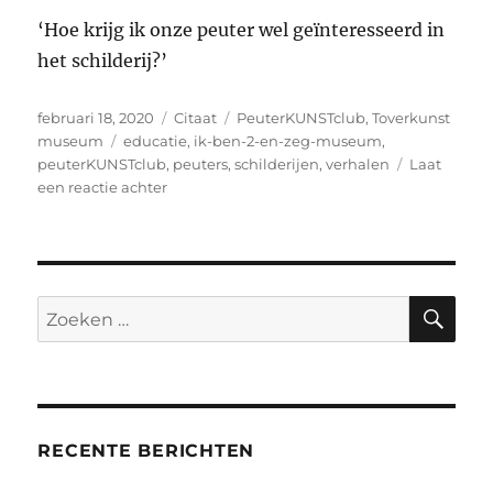
‘Hoe krijg ik onze peuter wel geïnteresseerd in
het schilderij?’
Geplaatst
Format
Categorieën
februari 18, 2020
Citaat
PeuterKUNSTclub
,
Toverkunst
op
Tags
museum
educatie
,
ik-ben-2-en-zeg-museum
,
peuterKUNSTclub
,
peuters
,
schilderijen
,
verhalen
Laat
op
een reactie achter
PeuterKUNSTclub:
Ik
ben
2
en
ZO
Zoeken
ik
naar:
zeg
museum:
‘START!’
RECENTE BERICHTEN