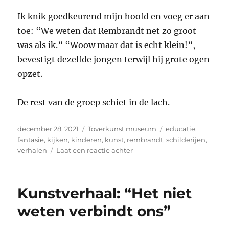
Ik knik goedkeurend mijn hoofd en voeg er aan
toe: “We weten dat Rembrandt net zo groot
was als ik.” “Woow maar dat is echt klein!”,
bevestigt dezelfde jongen terwijl hij grote ogen
opzet.
De rest van de groep schiet in de lach.
Geplaatst
Categorieën
Tags
december 28, 2021
Toverkunst museum
educatie
,
op
fantasie
,
kijken
,
kinderen
,
kunst
,
rembrandt
,
schilderijen
,
op
verhalen
Laat een reactie achter
“Woow
maar
dat
Kunstverhaal: “Het niet
is
echt
weten verbindt ons”
klein!”