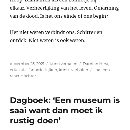
elkaar. Verheerlijking van het leven. Omarming
van de dood. Is het ons einde of ons begin?
Het niet weten verbindt ons. Schitter en
ontdek. Niet weten is ook weten.
Geplaatst
Categorieën
Tags
december 23, 2021
Kunstverhalen
Damian Hirst
,
op
educatie
,
fantasie
,
kijken
,
kunst
,
verhalen
Laat een
op
reactie achter
Kunstverhaal:
“Het
niet
Dagboek: ‘Een museum is
weten
verbindt
saai want dan moet ik
ons”
rustig doen’