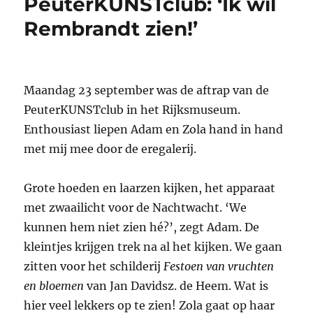
PeuterKUNSTclub: ‘Ik wil
en
zeg
Rembrandt zien!’
museum:
‘Kukelekuuuuuuuu’
Maandag 23 september was de aftrap van de
PeuterKUNSTclub in het Rijksmuseum.
Enthousiast liepen Adam en Zola hand in hand
met mij mee door de eregalerij.
Grote hoeden en laarzen kijken, het apparaat
met zwaailicht voor de Nachtwacht. ‘We
kunnen hem niet zien hé?’, zegt Adam. De
kleintjes krijgen trek na al het kijken. We gaan
zitten voor het schilderij
Festoen van vruchten
en bloemen
van Jan Davidsz. de Heem. Wat is
hier veel lekkers op te zien! Zola gaat op haar