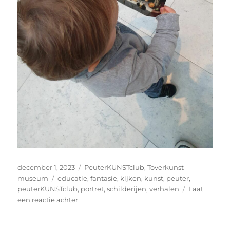
Geplaatst
Categorieën
december 1, 2023
PeuterKUNSTclub
,
Toverkunst
op
Tags
museum
educatie
,
fantasie
,
kijken
,
kunst
,
peuter
,
peuterKUNSTclub
,
portret
,
schilderijen
,
verhalen
Laat
op
een reactie achter
‘Appel,
appel