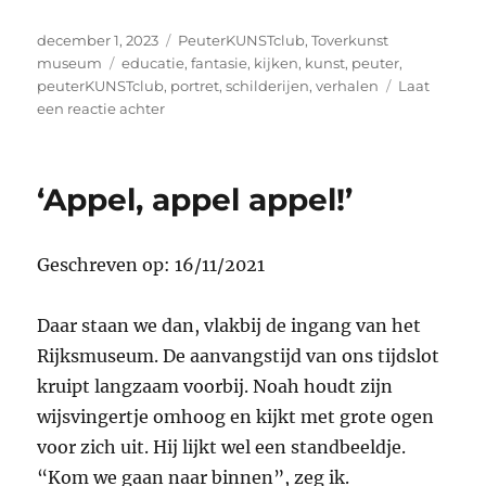
Geplaatst
Categorieën
december 1, 2023
PeuterKUNSTclub
,
Toverkunst
op
Tags
museum
educatie
,
fantasie
,
kijken
,
kunst
,
peuter
,
peuterKUNSTclub
,
portret
,
schilderijen
,
verhalen
Laat
op
een reactie achter
‘Vermeer
is
óók
‘Appel, appel appel!’
voor
peuters’
Geschreven op: 16/11/2021
Daar staan we dan, vlakbij de ingang van het
Rijksmuseum. De aanvangstijd van ons tijdslot
kruipt langzaam voorbij. Noah houdt zijn
wijsvingertje omhoog en kijkt met grote ogen
voor zich uit. Hij lijkt wel een standbeeldje.
“Kom we gaan naar binnen”, zeg ik.