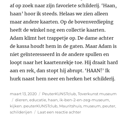
af op zoek naar zijn favoriete schilderij. ‘Haan,
haan’ hoor ik steeds. Helaas we zien alleen
maar andere kaarten. Op de bovenverdieping
heeft de winkel nog een collectie kaarten.
Adam klimt het trappetje op. De dame achter
de kassa houdt hem in de gaten. Maar Adam is
niet geïnteresseerd in de andere spullen en
loopt naar het kaartenrekje toe. Hij draait hard
aan en rek, dan stopt hij abrupt. ‘HAAN!’ Ik
hurk naast hem neer en herken het schilderij.
Geplaatst
Categorieën
maart 13, 2020
PeuterKUNSTclub
,
Toverkunst museum
op
Tags
dieren
,
educatie
,
haan
,
ik-ben-2-en-zeg-museum
,
kijken. peuterKUNSTclub
,
Mauritshuis
,
museum
,
peuter
,
op
schilderijen
Laat een reactie achter
PeuterKUNSTclub:
Ik