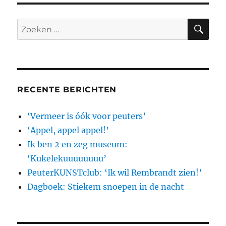
ben
2
en
ZO
Zoeken
zeg
naar:
museum:
‘Kukelekuuuuuuuu’
RECENTE BERICHTEN
‘Vermeer is óók voor peuters’
‘Appel, appel appel!’
Ik ben 2 en zeg museum:
‘Kukelekuuuuuuuu’
PeuterKUNSTclub: ‘Ik wil Rembrandt zien!’
Dagboek: Stiekem snoepen in de nacht