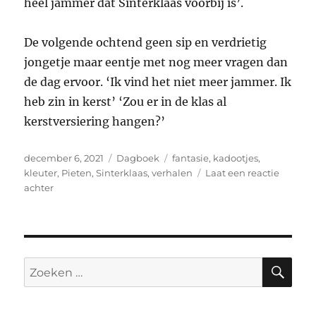
heel jammer dat Sinterklaas voorbij is’.
De volgende ochtend geen sip en verdrietig
jongetje maar eentje met nog meer vragen dan
de dag ervoor. ‘Ik vind het niet meer jammer. Ik
heb zin in kerst’ ‘Zou er in de klas al
kerstversiering hangen?’
Geplaatst
Categorieën
Tags
december 6, 2021
Dagboek
fantasie
,
kadootjes
,
op
kleuter
,
Pieten
,
Sinterklaas
,
verhalen
Laat een reactie
op
achter
Dagboek:
‘Zijn
de
Pieten
onzichtbaar?’
ZO
Zoeken
naar: