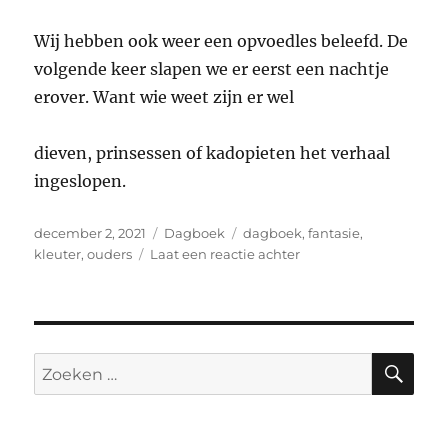
Wij hebben ook weer een opvoedles beleefd. De
volgende keer slapen we er eerst een nachtje
erover. Want wie weet zijn er wel
dieven, prinsessen of kadopieten het verhaal
ingeslopen.
Geplaatst
Categorieën
Tags
december 2, 2021
Dagboek
dagboek
,
fantasie
,
op
op
kleuter
,
ouders
Laat een reactie achter
Dagboek:
‘Maar,
zeg
het
niet
ZO
Zoeken
tegen
naar:
de
juf!’