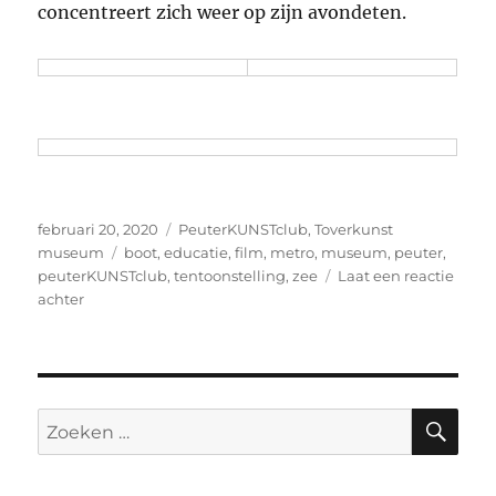
concentreert zich weer op zijn avondeten.
Geplaatst
Categorieën
februari 20, 2020
PeuterKUNSTclub
,
Toverkunst
op
Tags
museum
boot
,
educatie
,
film
,
metro
,
museum
,
peuter
,
peuterKUNSTclub
,
tentoonstelling
,
zee
Laat een reactie
op
achter
PeuterKUNSTclub:
‘Mama,
wat
doet
hij?’
ZO
Zoeken
naar: