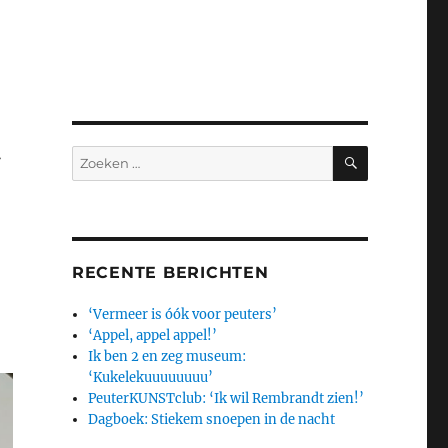
t
ZOEKEN
Zoeken
naar:
RECENTE BERICHTEN
‘Vermeer is óók voor peuters’
‘Appel, appel appel!’
Ik ben 2 en zeg museum:
‘Kukelekuuuuuuuu’
PeuterKUNSTclub: ‘Ik wil Rembrandt zien!’
Dagboek: Stiekem snoepen in de nacht