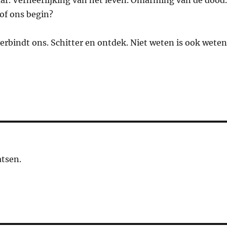
aar. Verheerlijking van het leven. Omarming van de dood.
 of ons begin?
erbindt ons. Schitter en ontdek. Niet weten is ook weten
atsen.