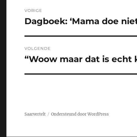
Bericht
VORIGE
navigatie
Dagboek: ‘Mama doe niet
Vorig
bericht:
VOLGENDE
“Woow maar dat is echt k
Volgend
bericht:
Saarvertelt
Ondersteund door WordPress