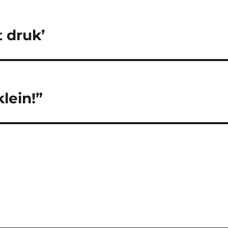
 druk’
lein!”