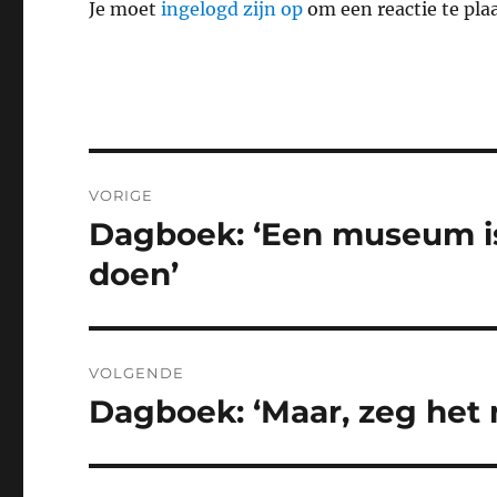
Je moet
ingelogd zijn op
om een reactie te pla
Bericht
VORIGE
navigatie
Dagboek: ‘Een museum is
Vorig
bericht:
doen’
VOLGENDE
Dagboek: ‘Maar, zeg het n
Volgend
bericht: