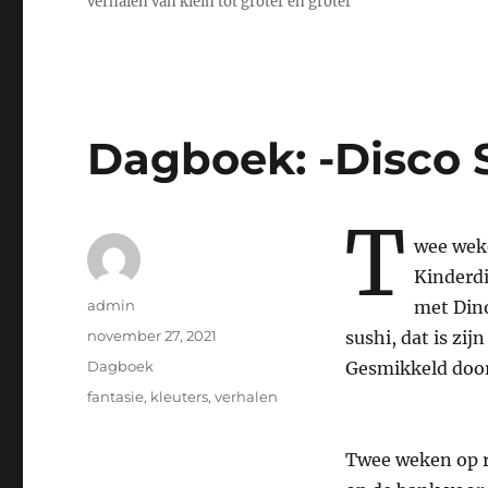
verhalen van klein tot groter en groter
Dagboek: -Disco 
T
wee weke
Kinderdi
Auteur
admin
met Dino
Geplaatst
november 27, 2021
sushi, dat is zij
op
Categorieën
Dagboek
Gesmikkeld door
Tags
fantasie
,
kleuters
,
verhalen
Twee weken op r