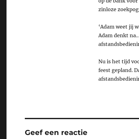
op de bank voor 
zinloze zoekpogi
‘Adam weet jij w
Adam denkt na… ‘
afstandsbediening
Nu is het tijd v
feest gepland. D
afstandsbedienin
Geef een reactie