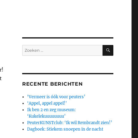
ZOEKEN
Zoeken
naar:
r!
t
RECENTE BERICHTEN
‘Vermeer is óók voor peuters’
‘Appel, appel appel!’
Ik ben 2 en zeg museum:
‘Kukelekuuuuuuuu’
PeuterKUNSTclub: ‘Ik wil Rembrandt zien!’
Dagboek: Stiekem snoepen in de nacht