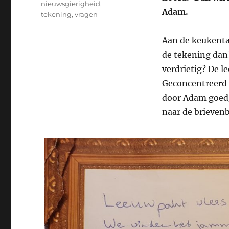
nieuwsgierigheid
,
Adam.
tekening
,
vragen
Aan de keukenta
de tekening dan
verdrietig? De 
Geconcentreerd t
door Adam goedge
naar de brievenb