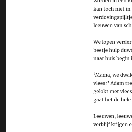
worden in een ki
kan toch niet in
verdovingspijlt
leeuwen van schi
We lopen verder,
beetje hulp duwt
naar huis begin i
‘Mama, we dwalen
vlees?’ Adam tre
gelokt met vlees
gaat het de hele
Leeuwen, leeuwen
verblijf krijgen