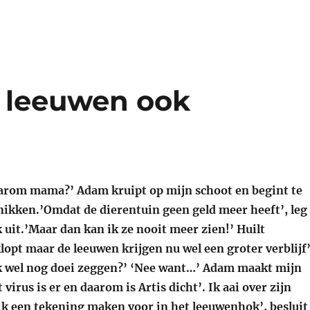
e leeuwen ook
arom mama?’ Adam kruipt op mijn schoot en begint te
nikken.’Omdat de dierentuin geen geld meer heeft’, leg
k uit.’Maar dan kan ik ze nooit meer zien!’ Huilt
opt maar de leeuwen krijgen nu wel een groter verblijf’
 ik wel nog doei zeggen?’ ‘Nee want…’ Adam maakt mijn
 virus is er en daarom is Artis dicht’. Ik aai over zijn
 ik een tekening maken voor in het leeuwenhok’, besluit