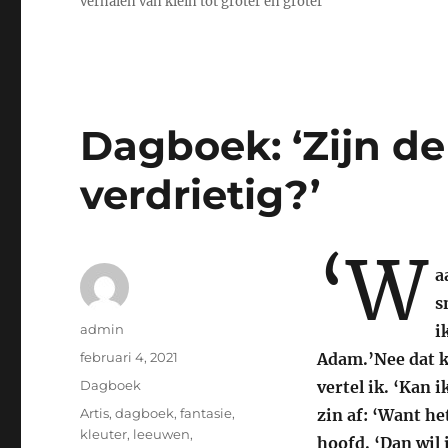
verhalen van klein tot groter en groter
Dagboek: ‘Zijn d
verdrietig?’
‘W
a
s
Auteur
admin
i
Geplaatst
februari 4, 2021
Adam.’Nee dat kl
op
Categorieën
Dagboek
vertel ik. ‘Kan
Tags
Artis
,
dagboek
,
fantasie
,
zin af: ‘Want het
kleuter
,
leeuwen
,
hoofd. ‘Dan wil