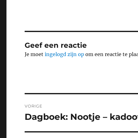
Geef een reactie
Je moet
ingelogd zijn op
om een reactie te pla
Bericht
VORIGE
navigatie
Dagboek: Nootje – kadoo
Vorig
bericht: