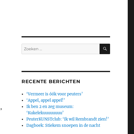
ZOEKEN
Zoeken
naar:
RECENTE BERICHTEN
‘Vermeer is óók voor peuters’
‘Appel, appel appel!’
Ik ben 2 en zeg museum:
,
‘Kukelekuuuuuuuu’
PeuterKUNSTclub: ‘Ik wil Rembrandt zien!’
Dagboek: Stiekem snoepen in de nacht