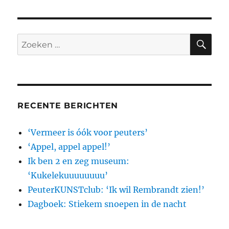
-
Disco
Sushi
–
ZO
Zoeken
naar:
RECENTE BERICHTEN
‘Vermeer is óók voor peuters’
‘Appel, appel appel!’
Ik ben 2 en zeg museum:
‘Kukelekuuuuuuuu’
PeuterKUNSTclub: ‘Ik wil Rembrandt zien!’
Dagboek: Stiekem snoepen in de nacht